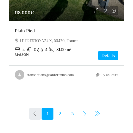
118.000€
Plain Pied
LE FRESTOY-VAUX, 60420, France
4
0
4
81.00
m²
MAISON
Details
transactions@santerimmo.com
il y a4 jours
1
2
3