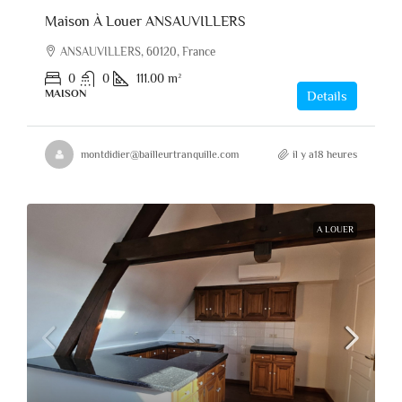
Maison À Louer ANSAUVILLERS
ANSAUVILLERS, 60120, France
0
0
111.00
m²
MAISON
Details
montdidier@bailleurtranquille.com
il y a18 heures
A LOUER