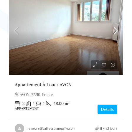
Appartement À Louer AVON
AVON, 77210, France
2
1
1
48.00
m²
APPARTEMENT
Details
nemours@bailleurtranquille.com
il y a2 jours