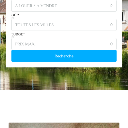
A LOUER / A VENDRE
OÙ ?
TOUTES LES VILLES
BUDGET
PRIX MAX.
Recherche
Nos Dernières Annonces
Immobilières