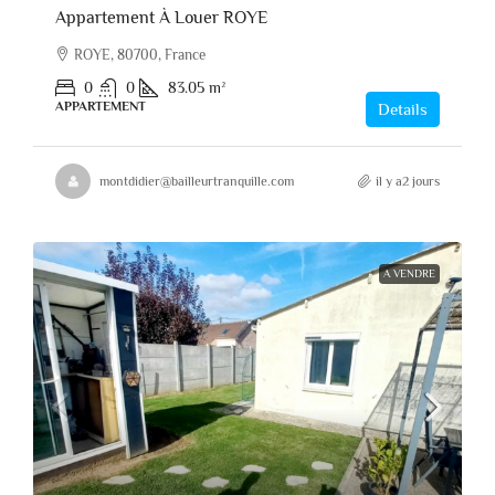
Appartement À Louer ROYE
ROYE, 80700, France
0
0
83.05
m²
APPARTEMENT
Details
montdidier@bailleurtranquille.com
il y a2 jours
A VENDRE