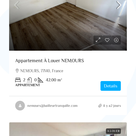
Appartement À Louer NEMOURS
NEMOURS, 77140, France
2
0
42.00
m²
APPARTEMENT
Details
nemours@bailleurtranquille.com
il y a2 jours
A LOUER