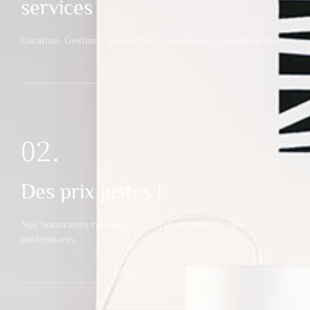
services
Location, Gestion, Transaction, Assurances, Conciergerie
02.
Des prix justes !
Nos honoraires reflètent des services toujours plus
performants.