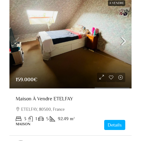
A VENDRE
159.000€
Maison À Vendre ETELFAY
ETELFAY, 80500, France
3
1
5
92.49
m²
MAISON
Details