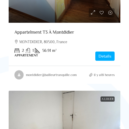
Appartelment T3 À Montdidier
MONTDIDIER, 80500, France
2
1
56.91
m²
APPARTEMENT
Details
montdidier@bailleurtranquille.com
il y a18 heures
A LOUER