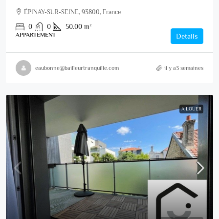
ÉPINAY-SUR-SEINE, 93800, France
0
0
50.00
m²
APPARTEMENT
Details
eaubonne@bailleurtranquille.com
il y a3 semaines
A LOUER