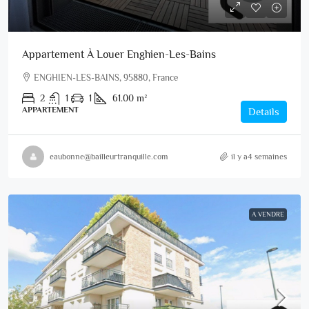
Appartement À Louer Enghien-Les-Bains
ENGHIEN-LES-BAINS, 95880, France
2
1
1
61.00
m²
APPARTEMENT
Details
eaubonne@bailleurtranquille.com
il y a4 semaines
A VENDRE