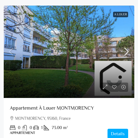
A LOUER
Appartement À Louer MONTMORENCY
MONTMORENCY, 95160, France
0
0
1
73.00
m²
APPARTEMENT
Details