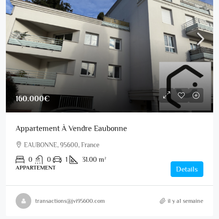
160.000€
Appartement À Vendre Eaubonne
EAUBONNE, 95600, France
0
0
1
31.00
m²
APPARTEMENT
Details
transactions@jvi95600.com
il y a1 semaine