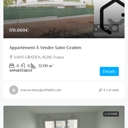
170.000€
Appartement À Vendre Saint-Gratien
SAINT-GRATIEN, 95210, France
0
0
32.00
m²
APPARTEMENT
Details
transactions@jvi95600.com
il y a1 mois
A VENDRE