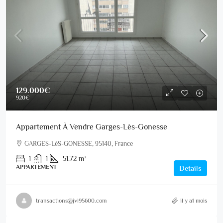
129.000€
920€
Appartement À Vendre Garges-Lès-Gonesse
GARGES-LèS-GONESSE, 95140, France
1
1
51.72
m²
APPARTEMENT
Details
transactions@jvi95600.com
il y a1 mois