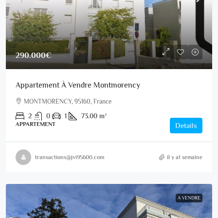
290.000€
Appartement À Vendre Montmorency
MONTMORENCY, 95160, France
2
0
1
73.00
m²
APPARTEMENT
Details
transactions@jvi95600.com
il y a1 semaine
A VENDRE