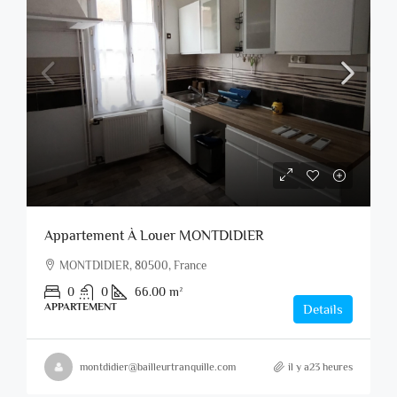
Appartement À Louer MONTDIDIER
MONTDIDIER, 80500, France
0
0
66.00
m²
APPARTEMENT
Details
montdidier@bailleurtranquille.com
il y a23 heures