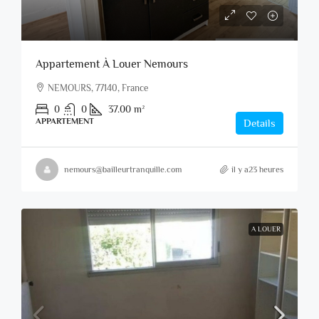
Appartement À Louer Nemours
NEMOURS, 77140, France
0
0
37.00
m²
APPARTEMENT
Details
nemours@bailleurtranquille.com
il y a23 heures
A LOUER