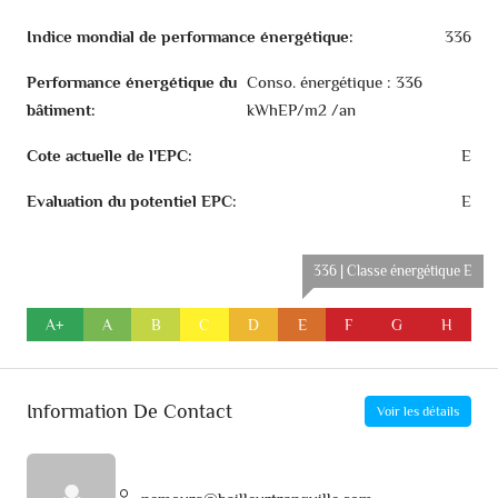
Indice mondial de performance énergétique:
336
Performance énergétique du
Conso. énergétique : 336
bâtiment:
kWhEP/m2 /an
Cote actuelle de l'EPC:
E
Evaluation du potentiel EPC:
E
336 | Classe énergétique E
A+
A
B
C
D
E
F
G
H
Information De Contact
Voir les détails