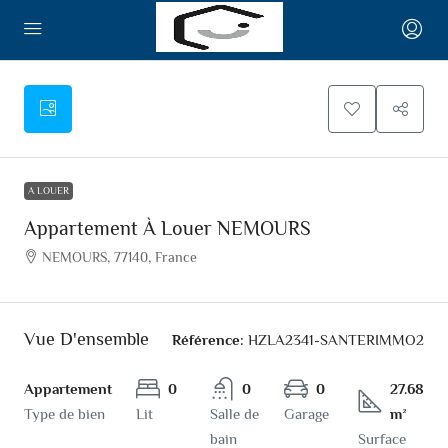
A LOUER
Appartement À Louer NEMOURS
NEMOURS, 77140, France
Vue D'ensemble
Référence:
HZLA2341-SANTERIMMO2
Appartement
0
0
0
27.68
Type de bien
Lit
Salle de
Garage
m²
bain
Surface