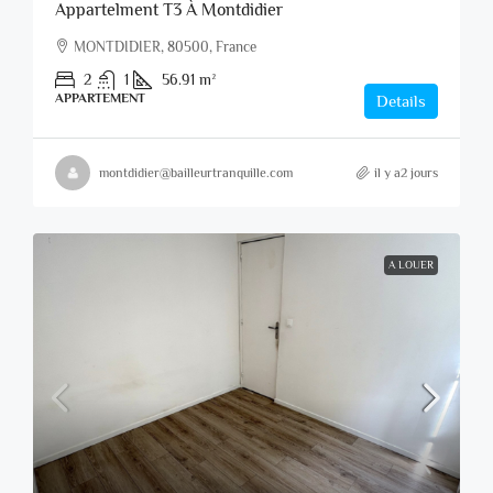
Appartelment T3 À Montdidier
MONTDIDIER, 80500, France
2
1
56.91
m²
APPARTEMENT
Details
montdidier@bailleurtranquille.com
il y a2 jours
A LOUER