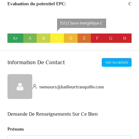
Evaluation du potentiel EPC:
C
151 | Classe énergétique C
A+
A
B
C
D
E
F
G
H
Information De Contact
Voir les détails
nemours@bailleurtranquille.com
Demande De Renseignements Sur Ce Bien
Prénom