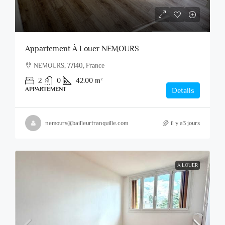
Appartement À Louer NEMOURS
NEMOURS, 77140, France
2
0
42.00
m²
APPARTEMENT
Details
nemours@bailleurtranquille.com
il y a3 jours
A LOUER