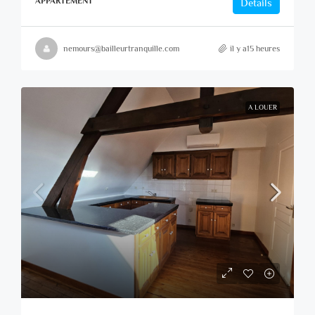
APPARTEMENT
Details
nemours@bailleurtranquille.com
il y a15 heures
A LOUER