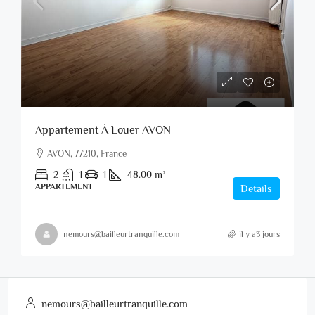
Appartement À Louer AVON
AVON, 77210, France
2
1
1
48.00
m²
APPARTEMENT
Details
nemours@bailleurtranquille.com
il y a3 jours
nemours@bailleurtranquille.com