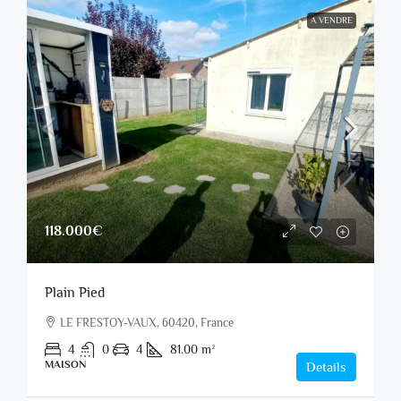
A VENDRE
118.000€
Plain Pied
LE FRESTOY-VAUX, 60420, France
4
0
4
81.00
m²
MAISON
Details