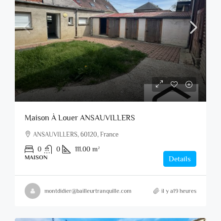
Maison À Louer ANSAUVILLERS
ANSAUVILLERS, 60120, France
0
0
111.00
m²
MAISON
Details
montdidier@bailleurtranquille.com
il y a19 heures