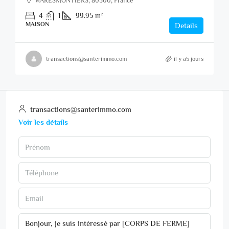
MARESMONTIERS, 80500, France
4
1
99.95
m²
MAISON
Details
transactions@santerimmo.com
il y a5 jours
transactions@santerimmo.com
Voir les détails