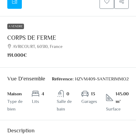
A VENDRE
CORPS DE FERME
AVRICOURT, 60310, France
191.000€
Vue D'ensemble
Référence:
HZVM409-SANTERIMMO2
Maison
4
0
13
145.00
Type de
Lits
Salle de
Garages
m²
bien
bain
Surface
Description