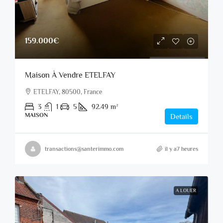
159.000€
Maison À Vendre ETELFAY
ETELFAY, 80500, France
3
1
5
92.49
m²
MAISON
Details
transactions@santerimmo.com
il y a7 heures
A LOUER