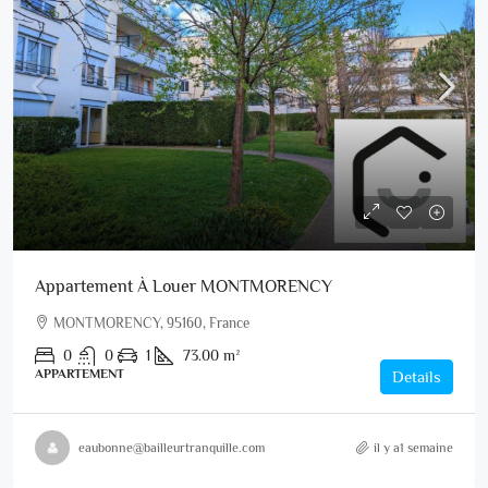
Appartement À Louer MONTMORENCY
MONTMORENCY, 95160, France
0
0
1
73.00
m²
APPARTEMENT
Details
eaubonne@bailleurtranquille.com
il y a1 semaine