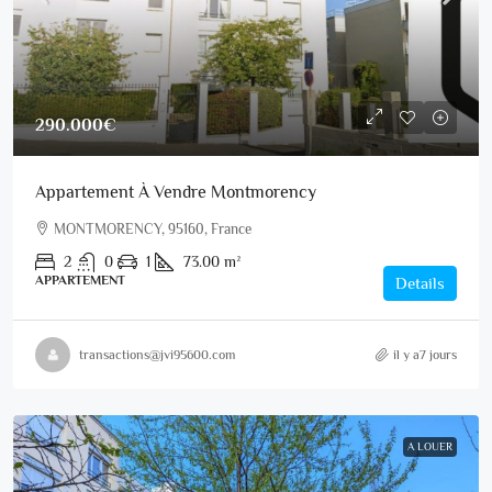
290.000€
Appartement À Vendre Montmorency
MONTMORENCY, 95160, France
2
0
1
73.00
m²
APPARTEMENT
Details
transactions@jvi95600.com
il y a7 jours
A LOUER