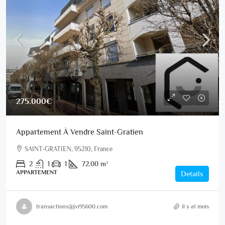
275.000€
Appartement À Vendre Saint-Gratien
SAINT-GRATIEN, 95210, France
2
1
1
72.00
m²
APPARTEMENT
Details
transactions@jvi95600.com
il y a1 mois