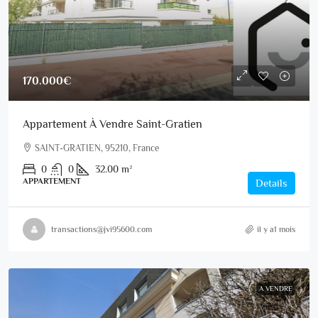
170.000€
Appartement À Vendre Saint-Gratien
SAINT-GRATIEN, 95210, France
0
0
32.00
m²
APPARTEMENT
Details
transactions@jvi95600.com
il y a1 mois
A VENDRE