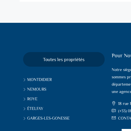
Pour No
Toutes les propriétés
Notre sièg
sommes pr
MONTDIDIER
départemen
NEMOURS
une agence
ROYE
18 rue
ÉTELFAY
(+33) 0
GARGES-LES-GONESSE
CONTA