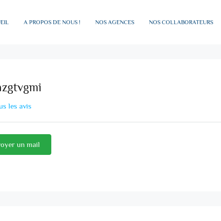
EIL
A PROPOS DE NOUS !
NOS AGENCES
NOS COLLABORATEURS
azgtvgmi
us les avis
oyer un mail