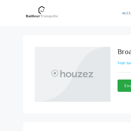
ACCU
Bro
Voir to
Env