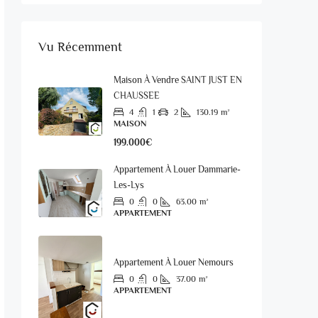
Vu Récemment
Maison À Vendre SAINT JUST EN
CHAUSSEE
4
1
2
130.19
m²
MAISON
199.000€
Appartement À Louer Dammarie-
Les-Lys
0
0
63.00
m²
APPARTEMENT
Appartement À Louer Nemours
0
0
37.00
m²
APPARTEMENT