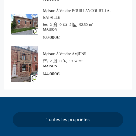
Maison À Vendre BOUILLANCOURT-LA-
BATAILLE
2
0
2
92.50
m²
MAISON
169.000€
Maison À Vendre AMIENS
2
0
57.57
m²
MAISON
144.000€
Toutes les propriétés