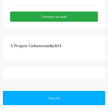
Envoyer un mail
À Propos Golunovamila404
Avis (0)