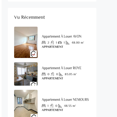
Vu Récemment
Appartement À Louer AVON
2
1
1
48.00
m²
APPARTEMENT
Appartement À Louer ROYE
0
0
83.05
m²
APPARTEMENT
Appartement À Louer NEMOURS
1
0
48.55
m²
APPARTEMENT