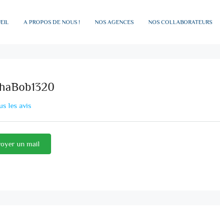
EIL
A PROPOS DE NOUS !
NOS AGENCES
NOS COLLABORATEURS
haBob1320
us les avis
oyer un mail