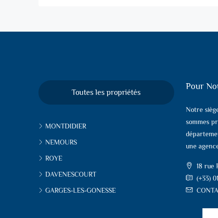
Pour No
Toutes les propriétés
Notre sièg
sommes pr
MONTDIDIER
départemen
NEMOURS
une agence
ROYE
18 rue
DAVENESCOURT
(+33) 0
GARGES-LES-GONESSE
CONTA