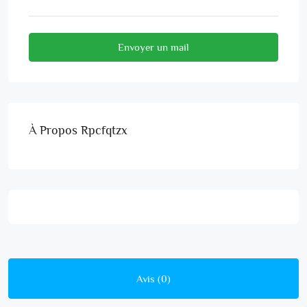
Envoyer un mail
À Propos Rpcfqtzx
Avis (0)