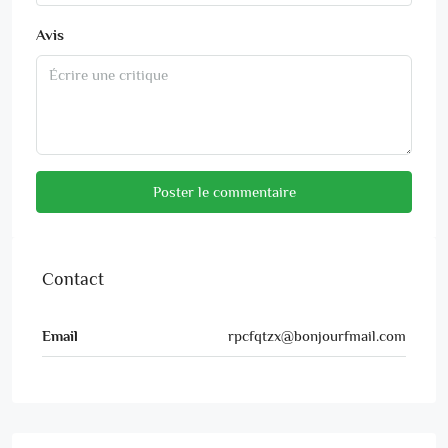
Avis
Poster le commentaire
Contact
Email
rpcfqtzx@bonjourfmail.com