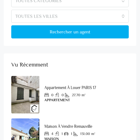
TOUTES CATÉGORIES
TOUTES LES VILLES
Rechercher un agent
Vu Récemment
Appartement À Louer PARIS 17
0
0
27.70
m²
APPARTEMENT
Maison À Vendre Remauville
4
1
1
131.00
m²
MAISON