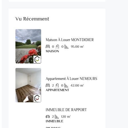
Vu Récemment
Maison À Louer MONTDIDIER
0
0
95.00
m²
MAISON
Appartement À Louer NEMOURS
2
0
42.00
m²
APPARTEMENT
IMMEUBLE DE RAPPORT
2
120
m²
IMMEUBLE