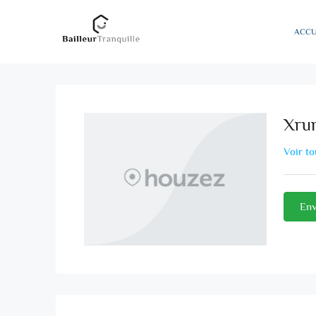
ACCU
Xru
Voir to
Env