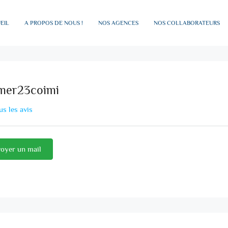
EIL
A PROPOS DE NOUS !
NOS AGENCES
NOS COLLABORATEURS
mer23coimi
us les avis
oyer un mail