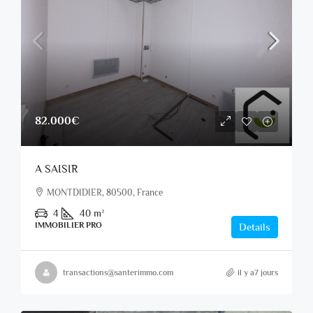
82.000€
A SAISIR
MONTDIDIER, 80500, France
4
40
m²
IMMOBILIER PRO
Details
transactions@santerimmo.com
il y a7 jours