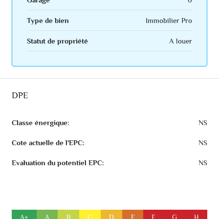
Type de bien
Immobilier Pro
Statut de propriété
A louer
DPE
Classe énergique:
NS
Cote actuelle de l'EPC:
NS
Evaluation du potentiel EPC:
NS
A+
A
B
C
D
E
F
G
H