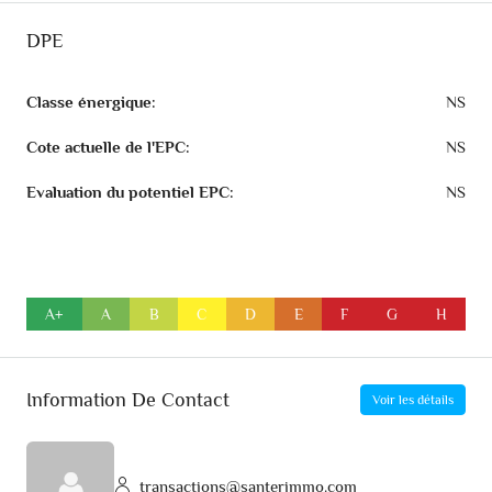
DPE
Classe énergique:
NS
Cote actuelle de l'EPC:
NS
Evaluation du potentiel EPC:
NS
A+
A
B
C
D
E
F
G
H
Information De Contact
Voir les détails
transactions@santerimmo.com