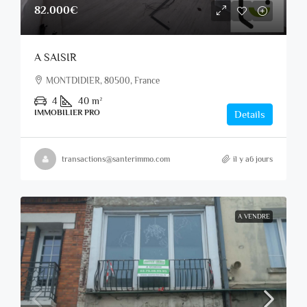
82.000€
A SAISIR
MONTDIDIER, 80500, France
4
40
m²
IMMOBILIER PRO
Details
transactions@santerimmo.com
il y a6 jours
A VENDRE