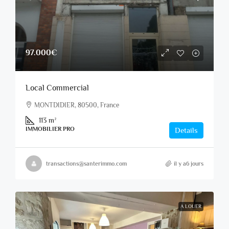
97.000€
Local Commercial
MONTDIDIER, 80500, France
113
m²
IMMOBILIER PRO
Details
transactions@santerimmo.com
il y a6 jours
A LOUER