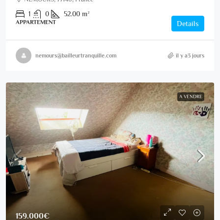
1
0
52.00
m²
APPARTEMENT
Details
nemours@bailleurtranquille.com
il y a3 jours
A VENDRE
159.000€