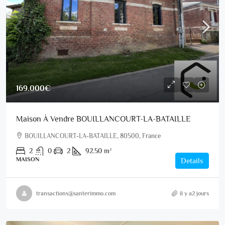
169.000€
Maison À Vendre BOUILLANCOURT-LA-BATAILLE
BOUILLANCOURT-LA-BATAILLE, 80500, France
2
0
2
92.50
m²
MAISON
Details
transactions@santerimmo.com
il y a2 jours