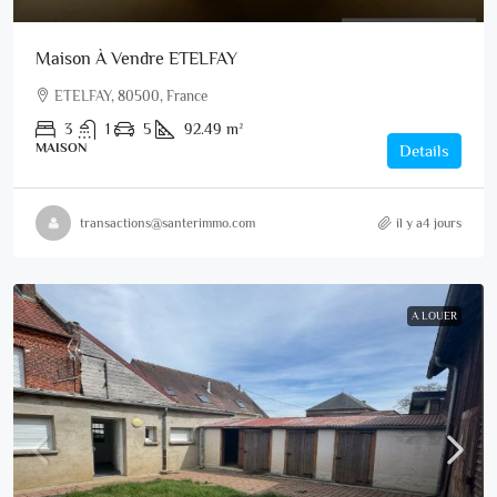
Maison À Vendre ETELFAY
ETELFAY, 80500, France
3
1
5
92.49
m²
MAISON
Details
transactions@santerimmo.com
il y a4 jours
A LOUER