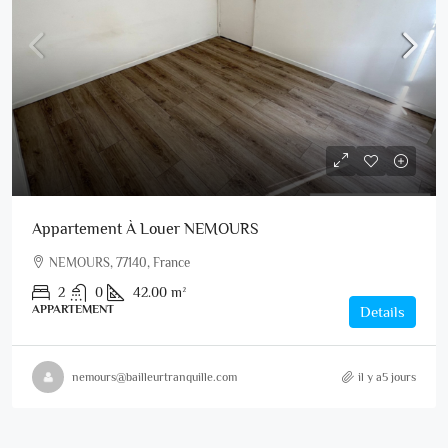
Appartement À Louer NEMOURS
NEMOURS, 77140, France
2
0
42.00
m²
APPARTEMENT
Details
nemours@bailleurtranquille.com
il y a5 jours