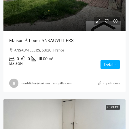
Maison À Louer ANSAUVILLERS
ANSAUVILLERS, 60120, France
0
0
111.00
m²
MAISON
Details
montdidier@bailleurtranquille.com
il y a4 jours
A LOUER