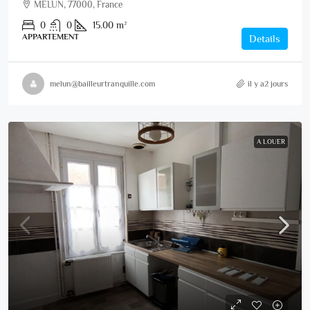
MELUN, 77000, France
0
0
15.00
m²
APPARTEMENT
Details
melun@bailleurtranquille.com
il y a2 jours
A LOUER