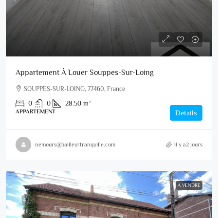
Appartement À Louer Souppes-Sur-Loing
SOUPPES-SUR-LOING, 77460, France
0
0
28.50
m²
APPARTEMENT
Details
nemours@bailleurtranquille.com
il y a2 jours
A VENDRE