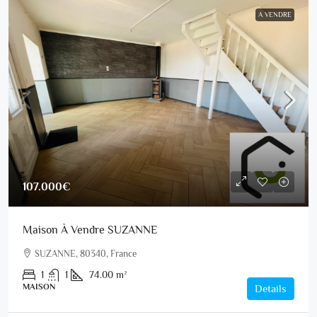
A VENDRE
107.000€
Maison À Vendre SUZANNE
SUZANNE, 80340, France
1
1
74.00
m²
MAISON
Details