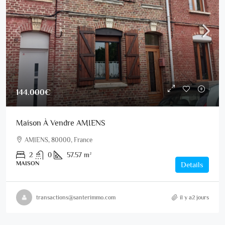
144.000€
Maison À Vendre AMIENS
AMIENS, 80000, France
2
0
57.57
m²
MAISON
Details
transactions@santerimmo.com
il y a2 jours