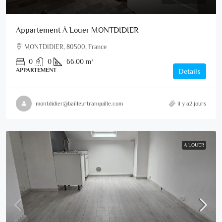
Appartement À Louer MONTDIDIER
MONTDIDIER, 80500, France
0
0
66.00
m²
APPARTEMENT
Details
montdidier@bailleurtranquille.com
il y a2 jours
A LOUER